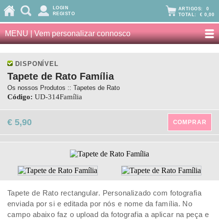
LOGIN
ARTIGOS:
0
REGISTO
TOTAL:
€ 0,00
MENU | Vem personalizar connosco
DISPONÍVEL
Tapete de Rato Família
Os nossos Produtos :: Tapetes de Rato
Código:
UD-314Família
€ 5,90
COMPRAR
Tapete de Rato rectangular. Personalizado com fotografia
enviada por si e editada por nós e nome da família. No
campo abaixo faz o upload da fotografia a aplicar na peça e