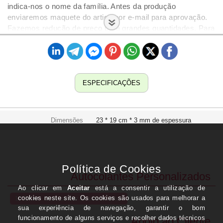
indica-nos o nome da família. Antes da produção
enviaremos maquete do artigo por e-mail para aprovação.
Fazemos redução de preço para grandes quantidades. Para
alguma informação contacte-nos através do número 934
511 619 ou e-mail uidugifts@gmail.com
ESPECIFICAÇÕES
Dimensões
23 * 19 cm * 3 mm de espessura
Autocolantes Personalizados
10 Dicas - Onde utilizar os autocolantes
Apoio ao Cliente