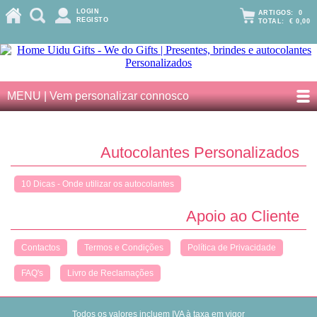
LOGIN
ARTIGOS:
0
REGISTO
TOTAL:
€ 0,00
MENU | Vem personalizar connosco
Autocolantes Personalizados
10 Dicas - Onde utilizar os autocolantes
Apoio ao Cliente
Contactos
Termos e Condições
Política de Privacidade
FAQ's
Livro de Reclamações
Todos os valores incluem IVA à taxa em vigor