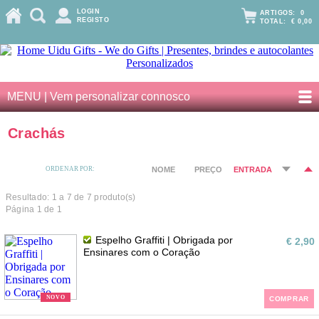
LOGIN
ARTIGOS:
0
REGISTO
TOTAL:
€ 0,00
MENU | Vem personalizar connosco
Crachás
ORDENAR POR:
NOME
PREÇO
ENTRADA
Resultado: 1 a
7
de 7 produto(s)
Página 1 de 1
Espelho Graffiti | Obrigada por
€ 2,90
Ensinares com o Coração
NOVO
COMPRAR