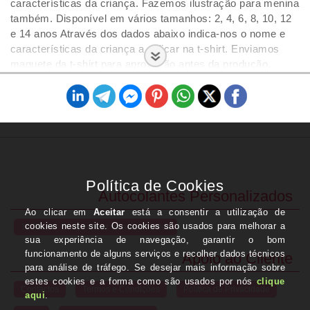
características da criança. Fazemos ilustração para menina
também. Disponível em vários tamanhos: 2, 4, 6, 8, 10, 12
e 14 anos Através dos dados abaixo indica-nos o nome e
características da criança a aplicar na t-shirt. Enviamos
maquete da t-shirt para aprovação antes da produção.
Produto desenhado e produzido em Portugal. Fazemos
redução de preço para grandes quantidades. Para alguma
informação contacte-nos através do número 934 511 619 ou
e-mail uidugifts@gmail.com
Autocolantes Personalizados
10 Dicas - Onde utilizar os autocolantes
Apoio ao Cliente
Contactos
Termos e Condições
Política de Privacidade