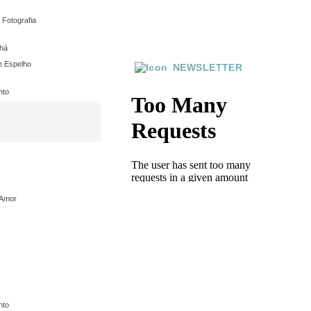
Fotografia
chá
 e Espelho
NEWSLETTER
nto
a » 10*10cm
 Amor
nto