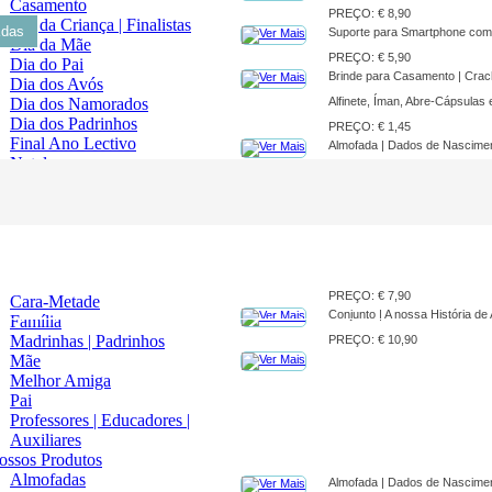
Casamento
PREÇO: € 8,90
Dia da Criança | Finalistas
adas
Suporte para Smartphone com 
Dia da Mãe
PREÇO: € 5,90
Dia do Pai
Brinde para Casamento | Cra
Dia dos Avós
Dia dos Namorados
Alfinete, Íman, Abre-Cápsulas
Dia dos Padrinhos
PREÇO: € 1,45
Final Ano Lectivo
Almofada | Dados de Nascime
Natal
PREÇO: € 11,90
Páscoa
Regresso às Aulas
oas Especiais
Amigo Secreto
Azulejo com Cavalete | Famíli
Avós
...desde
Bebés
PREÇO: € 7,90
Cara-Metade
Conjunto | A nossa História de
Família
Madrinhas | Padrinhos
PREÇO: € 10,90
Mãe
Melhor Amiga
Pai
Professores | Educadores |
Auxiliares
ossos Produtos
Almofadas
Almofada | Dados de Nascime